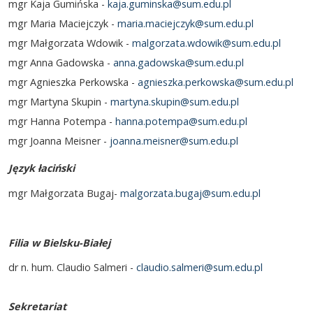
mgr Kaja Gumińska -
kaja.guminska@sum.edu.pl
mgr Maria Maciejczyk -
maria.maciejczyk@sum.edu.pl
mgr Małgorzata Wdowik -
malgorzata.wdowik@sum.edu.pl
mgr Anna Gadowska -
anna.gadowska@sum.edu.pl
mgr Agnieszka Perkowska -
agnieszka.perkowska@sum.edu.pl
mgr Martyna Skupin -
martyna.skupin@sum.edu.pl
mgr Hanna Potempa -
hanna.potempa@sum.edu.pl
mgr Joanna Meisner -
joanna.meisner@sum.edu.pl
Język łaciński
mgr Małgorzata Bugaj-
malgorzata.bugaj@sum.edu.pl
Filia w Bielsku-Białej
dr n. hum. Claudio Salmeri -
claudio.salmeri@sum.edu.pl
Sekretariat