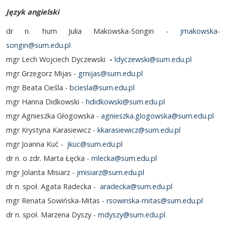
Język angielski
dr n. hum Julia Makowska-Songin -
jmakowska-
songin@sum.edu.pl
mgr Lech Wojciech Dyczewski
-
ldyczewski@sum.edu.pl
mgr Grzegorz Mijas -
gmijas@sum.edu.pl
mgr Beata Cieśla -
bciesla@sum.edu.pl
mgr Hanna Didkowski -
hdidkowski@sum.edu.pl
mgr Agnieszka Głogowska -
agnieszka.glogowska@sum.edu.pl
mgr Krystyna Karasiewicz -
kkarasiewicz@sum.edu.pl
mgr Joanna Kuć -
jkuc@sum.edu.pl
dr n. o zdr. Marta Łęcka -
mlecka@sum.edu.pl
mgr Jolanta Misiarz -
jmisiarz@sum.edu.pl
dr n. społ. Agata Radecka -
aradecka@sum.edu.pl
mgr Renata Sowińska-Mitas -
rsowinska-mitas@sum.edu.pl
dr n. społ. Marzena Dyszy -
mdyszy@sum.edu.pl