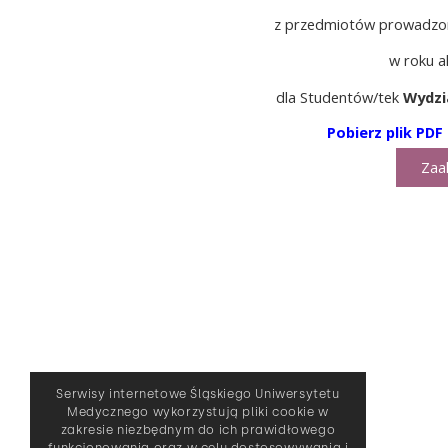
z przedmiotów prowadzo
w roku 
dla Studentów/tek
Wydzi
Pobierz plik PDF
Zaa
Serwisy internetowe Śląskiego Uniwersytetu
Medycznego wykorzystują pliki cookie w
zakresie niezbędnym do ich prawidłowego