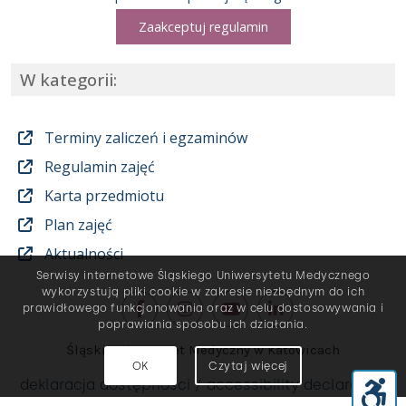
Zaakceptuj regulamin
W kategorii:
Terminy zaliczeń i egzaminów
Regulamin zajęć
Karta przedmiotu
Plan zajęć
Aktualności
Serwisy internetowe Śląskiego Uniwersytetu Medycznego
wykorzystują pliki cookie w zakresie niezbędnym do ich
prawidłowego funkcjonowania oraz w celu dostosowywania i
poprawiania sposobu ich działania.
Śląski Uniwersytet Medyczny w Katowicach
OK
Czytaj więcej
deklaracja dostępności / accessibility declaration