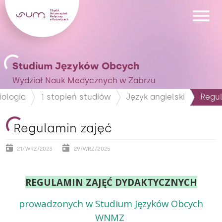
Studium Języków Obcych
Wydział Nauk Medycznych w Zabrzu
iologia
1 stopień studiów
Język angielski
Regul
Regulamin zajęć
21/WRZ/2023
29/WRZ/2025
REGULAMIN ZAJĘĆ DYDAKTYCZNYCH
prowadzonych w Studium Języków Obcych
WNMZ